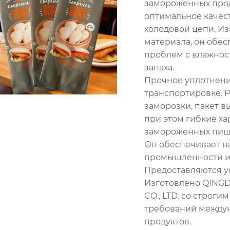
замороженных прод
оптимальное качес
холодовой цепи. И
материала, он обес
проблем с влажнос
запаха.
Прочное уплотнени
транспортировке. 
заморозки, пакет 
при этом гибкие ха
замороженных пище
Он обеспечивает 
промышленности и
Предоставляются у
Изготовлено QING
CO., LTD. со строг
требований междун
продуктов.