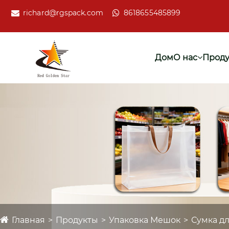
richard@rgspack.com
8618655485899
Дом
О нас
Проду
Главная
Продукты
Упаковка Мешок
Сумка дл