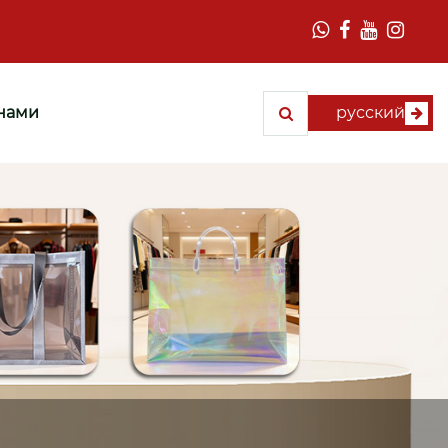
 нами
русский