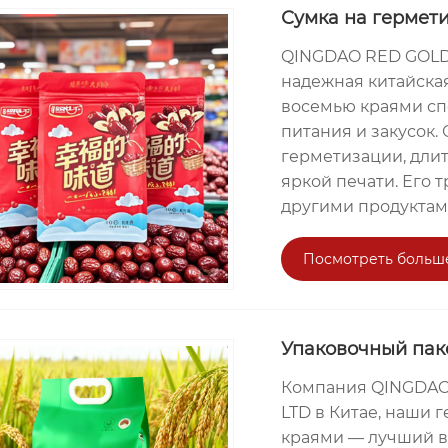
Сумка на гермет
QINGDAO RED GOLDE
надежная китайска
восемью краями сп
питания и закусок.
герметизации, длит
яркой печати. Его 
другими продуктам
Посмотреть больш
Упаковочный пак
Компания QINGDAO
LTD в Китае, наши
краями — лучший вы