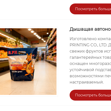
Посмотреть больш
Дышащая автоном
Изготовлено комп
PRINTING CO., LTD.
свежих фруктов исп
галантерейных тов
оснащен многоразо
устойчивой подста
возможностями печ
настраиваемый.
Посмотреть больш