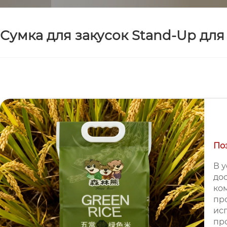
Сумка для закусок Stand-Up для
По
В 
до
ко
пр
ис
пр