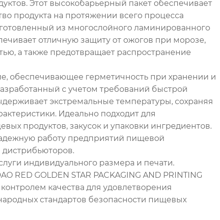
уктов. Этот высокобарьерный пакет обеспечивает
тво продукта на протяжении всего процесса
зготовленный из многослойного ламинированного
печивает отличную защиту от ожогов при морозе,
тью, а также предотвращает распространение
е, обеспечивающее герметичность при хранении и
Разработанный с учетом требований быстрой
выдерживает экстремальные температуры, сохраняя
рактеристики. Идеально подходит для
вых продуктов, закусок и упаковки ингредиентов.
надежную работу предприятий пищевой
 дистрибьюторов.
слуги индивидуального размера и печати.
DAO RED GOLDEN STAR PACKAGING AND PRINTING
им контролем качества для удовлетворения
ародных стандартов безопасности пищевых