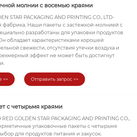
ичной молнии с восемью краями
N STAR PACKAGING AND PRINTING CO., LTD-
я фабрика. Наши пакеты с застежкой-молнией с
ециально разработаны для упаковки продуктов
 Он обладает характеристиками хорошей
ельной свежести, отсутствия утечки воздуха и
трехмерный эффект не может быть достигнут
и.
е >>
Отправить запрос >>
ет с четырьмя краями
 RED GOLDEN STAR PACKAGING AND PRINTING CO.,
 герметичные упаковочные пакеты с четырьмя
бор для продуктов питания и закусок.