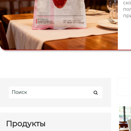
ск
по
пр
Продукты